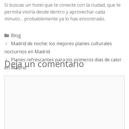
Si buscas un hotel que te conecte con la ciudad, que te
permita vivirla desde dentro y aprovechar cada
minuto… probablemente ya lo has encontrado.
Categorías
Blog
Madrid de noche: los mejores planes culturales
nocturnos en Madrid
Planes refrescantes para los primeros días de calor
Deja un comentario
en Madrid
Comentario