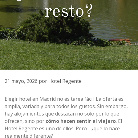
resto?
21 mayo, 2026
por
Hotel Regente
Elegir hotel en Madrid no es tarea fácil. La oferta es
amplia, variada y para todos los gustos. Sin embargo,
hay alojamientos que destacan no solo por lo que
ofrecen, sino por
cómo hacen sentir al viajero
. El
Hotel Regente es uno de ellos. Pero… ¿qué lo hace
realmente diferente?