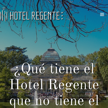
Saltar
al
contenido
Me
¿Qué tiene el
Hotel Regente
que no tiene el